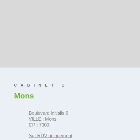
PRENDRE RDV À CHARLEROI
PRENDRE RDV À HORNU
CABINET 1
Mons
Boulevard Initialis 6
VILLE : Mons
CP : 7000
Sur RDV uniquement