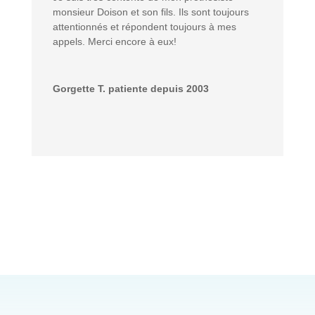
monsieur Doison et son fils. Ils sont toujours
attentionnés et répondent toujours à mes
appels. Merci encore à eux!
Gorgette T. patiente depuis 2003
Nous sommes ouverts à Mons du lundi au jeudi
de 8h30 à 12h30 et de 13h à 17h30,
et le vendredi jusque 15h30.