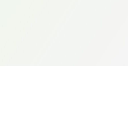
sa vie de tous les jours en diminuant sa dépense
d’énergie et en augmentant son autonomie. Des
tests peuvent être effectués afin de déter- miner
quelle orthèse est la plus adéquate pour le patient
avant toute fabrication.
L’ESPOIR POST-COVID
« N’ayez pas peur d’accepter les mains tendues, c’est
parfois tout ce dont nous avons besoin pour écrire les
nouveaux chapitres de notre Vie. Toute l’équipe