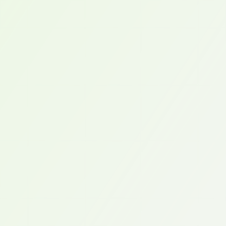
avec parfois des parties métalliques, …) Ces
matériaux issus des nouvelles technologies
apportent également de nombreux atouts (légèreté,
solidité, adaptabilité, réglages, etc.)
Aujourd’hui, grâce aux outils informa- tiques et aux
technologies de pointe, nous réalisons des corsets
encore plus précis et adaptés au patient.
Membres supérieurs
Z
Nos orthèses sur mesure du membre supérieur
sont réalisées en plastique. Elles peuvent être
articulées ou non. Le système d’articulation est
défini en fonction de chaque patient. Nous avons
des orthèses de repos/de maintien, thermoformées