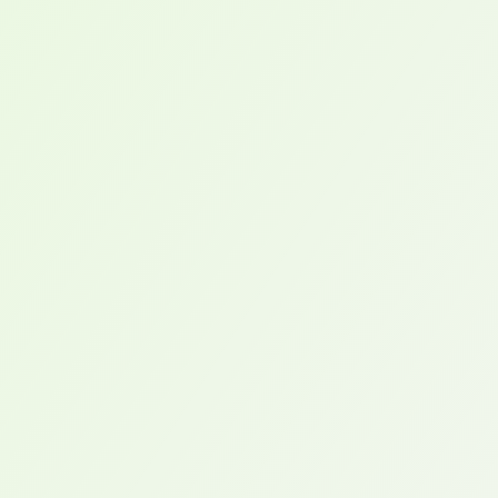
Tronc
Z
On peut classer les orthèses de tronc en deux
catégories :
* les orthèses de correction (scoliose, cyphose)
* les orthèses d’immobilisation et post- opératoire
Les orthèses sont fabriquées sur mesure par
CFAO. L’effet sera déterminant dans le choix de
l’appareillage.
La prise de moulage se fait par scan,
ce qui est plus précis et plus agréable pour le
patient.
Les corsets sont réalisés en différents matériaux
selon le cas (mousse, plastique souple ou rigide