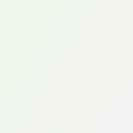
et des orthèses pour le traitement de la
contracture.
Membres inférieurs
Z
Nos orthèses sur mesure du membre inférieur sont
réalisées en matériaux composites : carbone,
prépreg ou plastique. Elles peuvent être articulées
ou non. Le système d’articulation est défini en
fonction de chaque patient.
Elles peuvent être fixes,
articulées ou multifonctions. Nous définissons, avec
le médecin prescripteur, les paramédicaux et le
patient, l’orthèse la plus adaptée.
Le but étant de soutenir et d’aider le patient dans